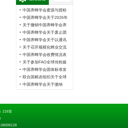
中国养蜂学会蜜源与授粉
专业委员会第20次蜜蜂授
中国养蜂学会关于2026年
粉学术交流会暨向日葵授
学术年会的预通知
关于撤销中国养蜂学会养
粉现场观摩会通知 （第二
蜂者专业委员会的公告
中国养蜂学会关于废止团
轮）
体标准《成熟蜂蜜》的公
中国养蜂学会关于以通讯
告
方式召开第九届第四次理
关于召开规模化蜂业交流
事会的通知
观摩会的通知
中国养蜂学会收费情况表
关于参加FAO全球传粉媒
介平台研讨会的通知
中国养蜂学会团体标准发
布公告
联合国粮农组织关于全球
传粉媒介平台研讨会的通
中国养蜂学会关于缴纳
知
2026年会费的通知
216室
n
8006128