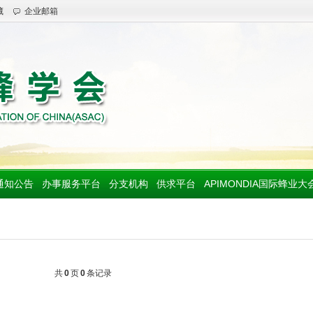
藏
企业邮箱
通知公告
办事服务平台
分支机构
供求平台
APIMONDIA国际蜂业大
共
0
页
0
条记录