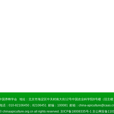
中国养蜂学会 地址：北京市海淀区中关村南大街12号中国农业科学院8号楼（旧主楼）
电话：010-82106450；82106451 邮编：100081 邮箱：china-apiculture@caas.c
© chinaapiculture.org.cn all rights reserved.
京ICP备18008335号-1
京公网安备11010