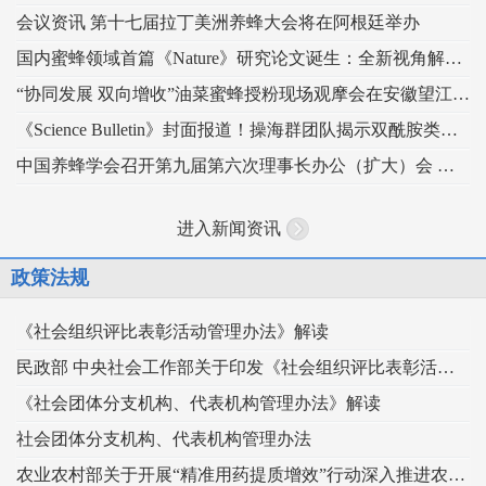
会议资讯 第十七届拉丁美洲养蜂大会将在阿根廷举办
国内蜜蜂领域首篇《Nature》研究论文诞生：全新视角解读蜂王发育的“建筑密码”
“协同发展 双向增收”油菜蜜蜂授粉现场观摩会在安徽望江举办
《Science Bulletin》封面报道！操海群团队揭示双酰胺类杀虫剂影响蜜蜂蜂王生殖
中国养蜂学会召开第九届第六次理事长办公（扩大）会 锚定“十五五” 谋划蜂业高质量发展
进入新闻资讯
政策法规
《社会组织评比表彰活动管理办法》解读
民政部 中央社会工作部关于印发《社会组织评比表彰活动管理办法》的通知
《社会团体分支机构、代表机构管理办法》解读
社会团体分支机构、代表机构管理办法
农业农村部关于开展“精准用药提质增效”行动深入推进农药科学安全使用工作的指导意见