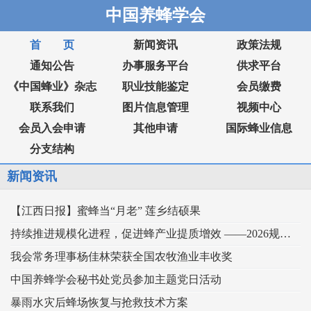
中国养蜂学会
首 页
新闻资讯
政策法规
通知公告
办事服务平台
供求平台
《中国蜂业》杂志
职业技能鉴定
会员缴费
联系我们
图片信息管理
视频中心
会员入会申请
其他申请
国际蜂业信息
分支结构
新闻资讯
【江西日报】蜜蜂当“月老” 莲乡结硕果
持续推进规模化进程，促进蜂产业提质增效 ——2026规模化蜂业交流观摩会在新疆举行
我会常务理事杨佳林荣获全国农牧渔业丰收奖
中国养蜂学会秘书处党员参加主题党日活动
暴雨水灾后蜂场恢复与抢救技术方案