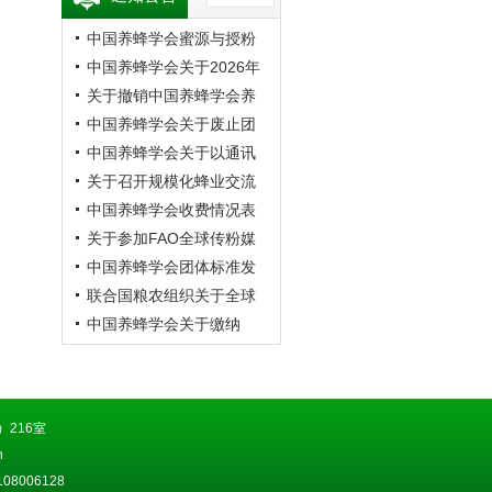
中国养蜂学会蜜源与授粉
专业委员会第20次蜜蜂授
中国养蜂学会关于2026年
粉学术交流会暨向日葵授
学术年会的预通知
关于撤销中国养蜂学会养
粉现场观摩会通知 （第二
蜂者专业委员会的公告
中国养蜂学会关于废止团
轮）
体标准《成熟蜂蜜》的公
中国养蜂学会关于以通讯
告
方式召开第九届第四次理
关于召开规模化蜂业交流
事会的通知
观摩会的通知
中国养蜂学会收费情况表
关于参加FAO全球传粉媒
介平台研讨会的通知
中国养蜂学会团体标准发
布公告
联合国粮农组织关于全球
传粉媒介平台研讨会的通
中国养蜂学会关于缴纳
知
2026年会费的通知
216室
n
8006128