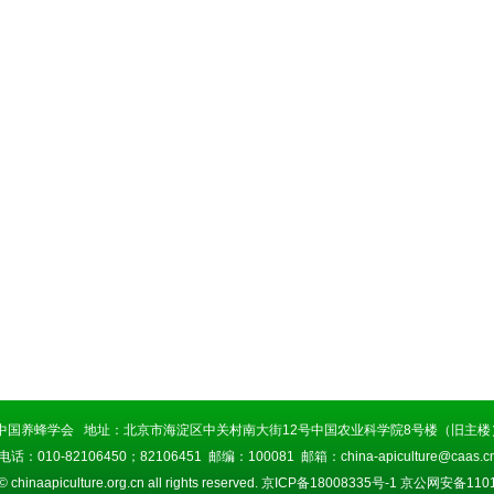
中国养蜂学会 地址：北京市海淀区中关村南大街12号中国农业科学院8号楼（旧主楼）
电话：010-82106450；82106451 邮编：100081 邮箱：china-apiculture@caas.c
© chinaapiculture.org.cn all rights reserved.
京ICP备18008335号-1
京公网安备11010