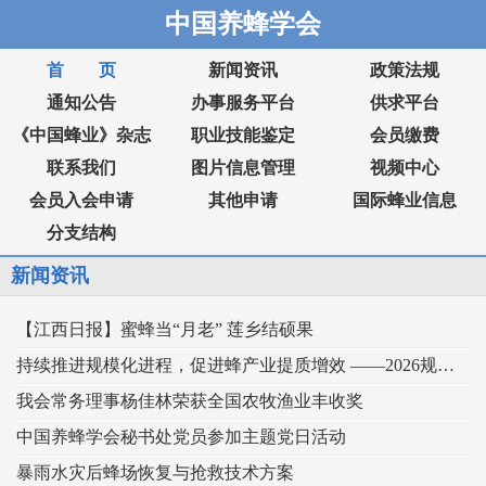
中国养蜂学会
首 页
新闻资讯
政策法规
通知公告
办事服务平台
供求平台
《中国蜂业》杂志
职业技能鉴定
会员缴费
联系我们
图片信息管理
视频中心
会员入会申请
其他申请
国际蜂业信息
分支结构
新闻资讯
【江西日报】蜜蜂当“月老” 莲乡结硕果
持续推进规模化进程，促进蜂产业提质增效 ——2026规模化蜂业交流观摩会在新疆举行
我会常务理事杨佳林荣获全国农牧渔业丰收奖
中国养蜂学会秘书处党员参加主题党日活动
暴雨水灾后蜂场恢复与抢救技术方案