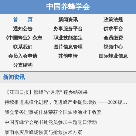
中国养蜂学会
首 页
新闻资讯
政策法规
通知公告
办事服务平台
供求平台
《中国蜂业》杂志
职业技能鉴定
会员缴费
联系我们
图片信息管理
视频中心
会员入会申请
其他申请
国际蜂业信息
分支结构
新闻资讯
【江西日报】蜜蜂当“月老” 莲乡结硕果
持续推进规模化进程，促进蜂产业提质增效 ——2026规模化蜂业交流观摩会在新疆举行
我会常务理事杨佳林荣获全国农牧渔业丰收奖
中国养蜂学会秘书处党员参加主题党日活动
暴雨水灾后蜂场恢复与抢救技术方案