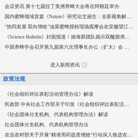
会议资讯 第十七届拉丁美洲养蜂大会将在阿根廷举办
国内蜜蜂领域首篇《Nature》研究论文诞生：全新视角解读蜂王发育的“建筑密码”
“协同发展 双向增收”油菜蜜蜂授粉现场观摩会在安徽望江举办
《Science Bulletin》封面报道！操海群团队揭示双酰胺类杀虫剂影响蜜蜂蜂王生殖
中国养蜂学会召开第九届第六次理事长办公（扩大）会 锚定“十五五” 谋划蜂业高质量发展
进入新闻资讯
政策法规
《社会组织评比表彰活动管理办法》解读
民政部 中央社会工作部关于印发《社会组织评比表彰活动管理办法》的通知
《社会团体分支机构、代表机构管理办法》解读
社会团体分支机构、代表机构管理办法
农业农村部关于开展“精准用药提质增效”行动深入推进农药科学安全使用工作的指导意见