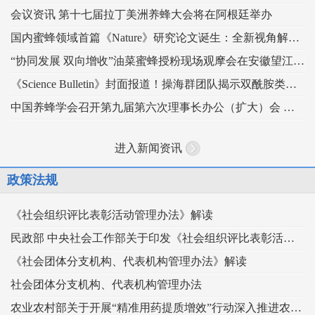
会议资讯 第十七届拉丁美洲养蜂大会将在阿根廷举办
国内蜜蜂领域首篇《Nature》研究论文诞生：全新视角解读蜂王发育的“建筑密码”
“协同发展 双向增收”油菜蜜蜂授粉现场观摩会在安徽望江举办
《Science Bulletin》封面报道！操海群团队揭示双酰胺类杀虫剂影响蜜蜂蜂王生殖
中国养蜂学会召开第九届第六次理事长办公（扩大）会 锚定“十五五” 谋划蜂业高质量发展
进入新闻资讯
政策法规
《社会组织评比表彰活动管理办法》解读
民政部 中央社会工作部关于印发《社会组织评比表彰活动管理办法》的通知
《社会团体分支机构、代表机构管理办法》解读
社会团体分支机构、代表机构管理办法
农业农村部关于开展“精准用药提质增效”行动深入推进农药科学安全使用工作的指导意见